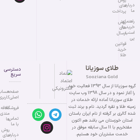
روش
درباره
های
ما
پرداخت
راهنمای
روش
خرید با
های
اسنپ
ارسال
پی
قوانین
خرید
طلا
طلای سوزیانا
دسترسی
سریع
Sooziana Gold
گروه سوزیانا از سال 1393 فعالیت خود
صفحه
حساب
را آغاز نمود و در سال 1398 وب سایت
اصلی
کاربری
طلای سوزیانا آماده ارائه خدمات در
زمینه طلا و نقره گردید. نام و برند ثبت
فروشگاه
علاقه
شده گالری بر گرفته از نام ایران باستان
مندی
تماس
ها
استان خوزستان می باشد هم اکنون
با ما
مفتخریم با 11 سال سابقه موفق در
روش
خدمت مشتریان خود هستیم.
درباره
های