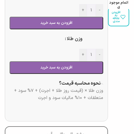
اتمام موجود
ی
+
-
افزودن
به
علاقه
مندی
افزودن به سبد خرید
وزن طلا
+
-
افزودن به سبد خرید
نحوه محاسبه قیمت؟
وزن طلا × (قیمت روز طلا + اجرت) + 7% سود +
متعلقات + 10% مالیات سود و اجرت