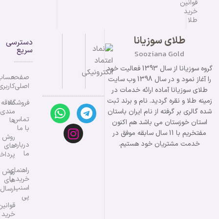
قوانین
خرید
طلا
طلای سوزیانا
دسترسی
سریع
Sooziana Gold
گروه سوزیانا از سال 1393 فعالیت خود
صفحه
حساب
را آغاز نمود و در سال 1398 وب سایت
اصلی
کاربری
طلای سوزیانا آماده ارائه خدمات در
زمینه طلا و نقره گردید. نام و برند ثبت
فروشگاه
علاقه
شده گالری بر گرفته از نام ایران باستان
مندی
تماس
ها
استان خوزستان می باشد هم اکنون
با ما
مفتخریم با 11 سال سابقه موفق در
روش
خدمت مشتریان خود هستیم.
درباره
های
ما
پرداخ
راهنمای
روش
خرید با
های
اسنپ
ارسال
پی
قوانین
خرید