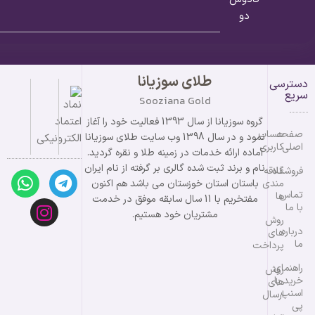
دو
طلای سوزیانا
دسترسی
سریع
Sooziana Gold
گروه سوزیانا از سال 1393 فعالیت خود را آغاز
صفحه
حساب
نمود و در سال 1398 وب سایت طلای سوزیانا
اصلی
کاربری
آماده ارائه خدمات در زمینه طلا و نقره گردید.
نام و برند ثبت شده گالری بر گرفته از نام ایران
فروشگاه
علاقه
مندی
باستان استان خوزستان می باشد هم اکنون
تماس
ها
مفتخریم با 11 سال سابقه موفق در خدمت
با ما
مشتریان خود هستیم.
روش
درباره
های
ما
پرداخت
راهنمای
روش
خرید با
های
اسنپ
ارسال
پی