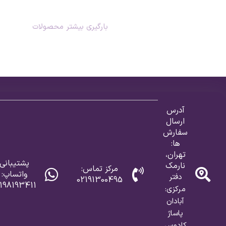
بارگیری بیشتر محصولات
آدرس
ارسال
سفارش
ها:
تهران،
پشتیبانی
نارمک
مرکز تماس:
واتساپ:
دفتر
02191300495
198193411
مرکزی:
آبادان
پاساژ
کادوس