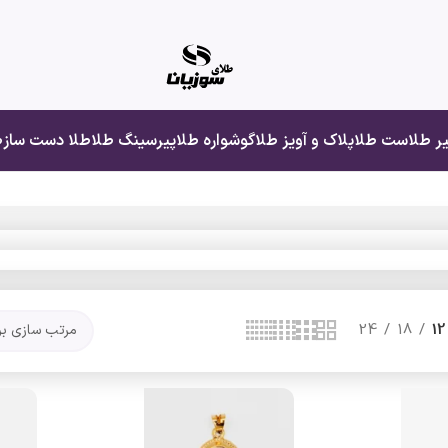
یر طلا
ست طلا
پلاک و آویز طلا
گوشواره طلا
پیرسینگ طلا
طلا دست ساز
ط
24
18
12