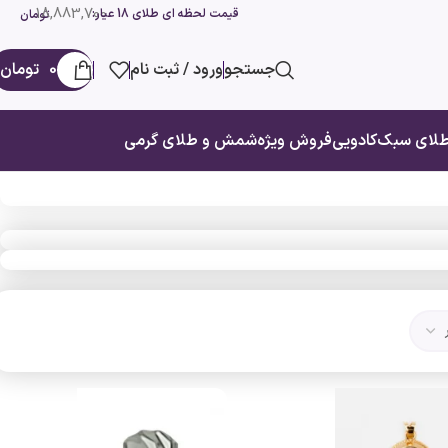
18,883,700
قیمت لحظه ای طلای 18 عیار:
تومان
جستجو
ورود / ثبت نام
0
تومان
لای سبک
کادویی
فروش ویژه
شمش و طلای گرمی