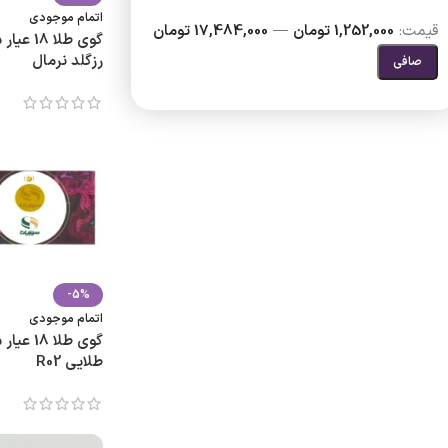
اتمام موجودی
قيمت:
1,252,000 تومان
—
17,484,000 تومان
گوی طلا 
رزگلد نرمال
صافی
-5%
اتمام موجودی
گوی طلا 
طلایی R02