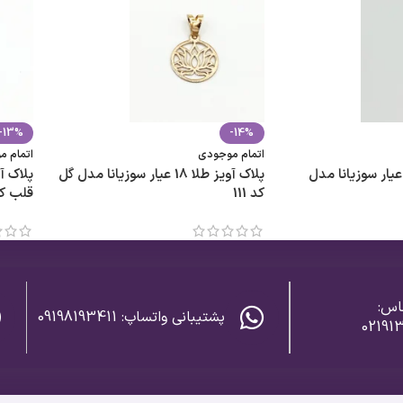
-13%
-14%
اتمام موجودی
اتمام 
لاک آویز طلا 18 عیار سوزیانا مدل
پلاک آویز طلا 18 عیار سوزیانا مدل گل
کد 111
قلب کد 4
اس:
پشتیبانی واتساپ: 09198193411
02191