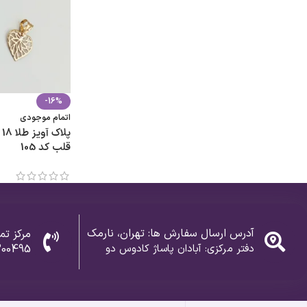
-16%
اتمام موجودی
پ
قلب کد 105
آدرس ارسال سفارش ها: تهران، نارمک
مرکز تم
دفتر مرکزی: آبادان پاساژ کادوس دو
300495