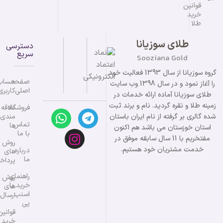
قوانین
خرید
طلا
طلای سوزیانا
دسترسی
سریع
Sooziana Gold
گروه سوزیانا از سال 1393 فعالیت خود
صفحه
حساب
را آغاز نمود و در سال 1398 وب سایت
اصلی
کاربری
طلای سوزیانا آماده ارائه خدمات در
زمینه طلا و نقره گردید. نام و برند ثبت
فروشگاه
علاقه
شده گالری بر گرفته از نام ایران باستان
مندی
تماس
ها
استان خوزستان می باشد هم اکنون
با ما
مفتخریم با 11 سال سابقه موفق در
روش
خدمت مشتریان خود هستیم.
درباره
های
ما
پرداخ
راهنمای
روش
خرید با
های
اسنپ
ارسال
پی
قوانین
خرید