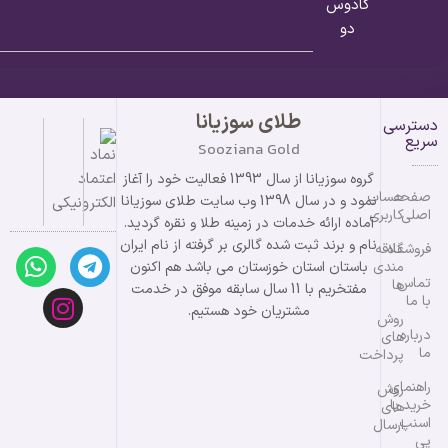
کادوس
دو
طلای سوزیانا
دسترسی
سریع
Sooziana Gold
گروه سوزیانا از سال 1393 فعالیت خود را آغاز
صفحه
حساب
نمود و در سال 1398 وب سایت طلای سوزیانا
اصلی
کاربری
آماده ارائه خدمات در زمینه طلا و نقره گردید.
نام و برند ثبت شده گالری بر گرفته از نام ایران
فروشگاه
علاقه
مندی
باستان استان خوزستان می باشد هم اکنون
تماس
ها
مفتخریم با 11 سال سابقه موفق در خدمت
با ما
مشتریان خود هستیم.
روش
درباره
های
ما
پرداخت
راهنمای
روش
خرید با
های
اسنپ
ارسال
پی