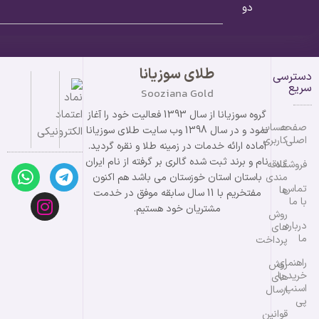
دو
طلای سوزیانا
دسترسی
سریع
Sooziana Gold
گروه سوزیانا از سال 1393 فعالیت خود را آغاز
صفحه
حساب
نمود و در سال 1398 وب سایت طلای سوزیانا
اصلی
کاربری
آماده ارائه خدمات در زمینه طلا و نقره گردید.
نام و برند ثبت شده گالری بر گرفته از نام ایران
فروشگاه
علاقه
مندی
باستان استان خوزستان می باشد هم اکنون
تماس
ها
مفتخریم با 11 سال سابقه موفق در خدمت
با ما
مشتریان خود هستیم.
روش
درباره
های
ما
پرداخت
راهنمای
روش
خرید با
های
اسنپ
ارسال
پی
قوانین