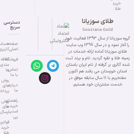
خرید
طلا
طلای سوزیانا
دسترسی
سریع
Sooziana Gold
گروه سوزیانا از سال 1393 فعالیت خود
صفحه
حساب
را آغاز نمود و در سال 1398 وب سایت
اصلی
کاربری
طلای سوزیانا آماده ارائه خدمات در
زمینه طلا و نقره گردید. نام و برند ثبت
فروشگاه
علاقه
شده گالری بر گرفته از نام ایران باستان
مندی
تماس
ها
استان خوزستان می باشد هم اکنون
با ما
مفتخریم با 11 سال سابقه موفق در
روش
خدمت مشتریان خود هستیم.
درباره
های
ما
پرداخ
راهنمای
روش
خرید با
های
اسنپ
ارسال
پی
قوانین
خرید
طلا