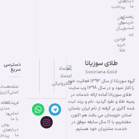
درباره
های
ما
پرداخت
راهنمای
روش
خرید با
های
اسنپ
ارسال
پی
قوانین
خرید
طلا
طلای سوزیانا
دسترسی
سریع
Sooziana Gold
گروه سوزیانا از سال 1393 فعالیت خود
صفحه
حساب
را آغاز نمود و در سال 1398 وب سایت
اصلی
کاربری
طلای سوزیانا آماده ارائه خدمات در
زمینه طلا و نقره گردید. نام و برند ثبت
فروشگاه
علاقه
شده گالری بر گرفته از نام ایران باستان
مندی
تماس
ها
استان خوزستان می باشد هم اکنون
با ما
مفتخریم با 11 سال سابقه موفق در
روش
خدمت مشتریان خود هستیم.
درباره
های
ما
پرداخ