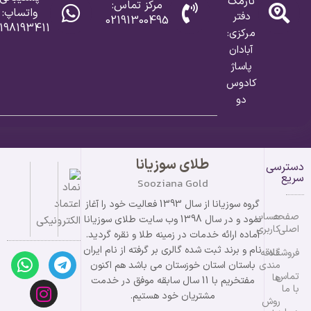
نارمک
مرکز تماس:
واتساپ:
دفتر
02191300495
198193411
مرکزی:
آبادان
پاساژ
کادوس
دو
طلای سوزیانا
دسترسی
سریع
Sooziana Gold
گروه سوزیانا از سال 1393 فعالیت خود را آغاز
صفحه
حساب
نمود و در سال 1398 وب سایت طلای سوزیانا
اصلی
کاربری
آماده ارائه خدمات در زمینه طلا و نقره گردید.
نام و برند ثبت شده گالری بر گرفته از نام ایران
فروشگاه
علاقه
مندی
باستان استان خوزستان می باشد هم اکنون
تماس
ها
مفتخریم با 11 سال سابقه موفق در خدمت
با ما
مشتریان خود هستیم.
روش