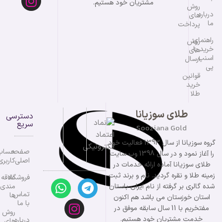
مشتریان خود هستیم.
روش
درباره
های
ما
پرداخت
راهنمای
روش
خرید با
های
اسنپ
ارسال
پی
قوانین
خرید
طلا
طلای سوزیانا
دسترسی
سریع
Sooziana Gold
گروه سوزیانا از سال 1393 فعالیت خود
صفحه
حساب
را آغاز نمود و در سال 1398 وب سایت
اصلی
کاربری
طلای سوزیانا آماده ارائه خدمات در
زمینه طلا و نقره گردید. نام و برند ثبت
فروشگاه
علاقه
شده گالری بر گرفته از نام ایران باستان
مندی
تماس
ها
استان خوزستان می باشد هم اکنون
با ما
مفتخریم با 11 سال سابقه موفق در
روش
خدمت مشتریان خود هستیم.
درباره
های