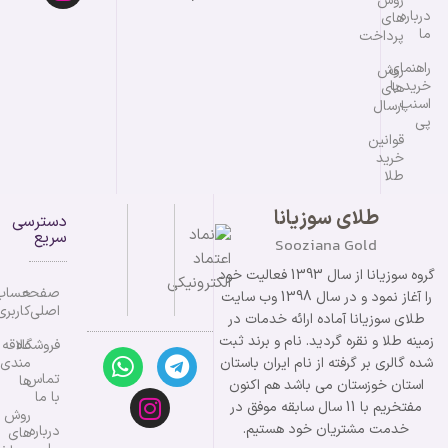
روش
درباره
های
ما
پرداخت
راهنمای
روش
خرید با
های
اسنپ
ارسال
پی
قوانین
خرید
طلا
طلای سوزیانا
دسترسی
سریع
Sooziana Gold
گروه سوزیانا از سال 1393 فعالیت خود
صفحه
حساب
را آغاز نمود و در سال 1398 وب سایت
اصلی
کاربری
طلای سوزیانا آماده ارائه خدمات در
زمینه طلا و نقره گردید. نام و برند ثبت
فروشگاه
علاقه
شده گالری بر گرفته از نام ایران باستان
مندی
تماس
ها
استان خوزستان می باشد هم اکنون
با ما
مفتخریم با 11 سال سابقه موفق در
روش
خدمت مشتریان خود هستیم.
درباره
های