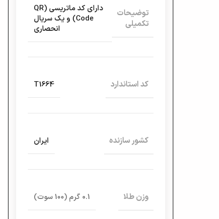
دارای کد ماتریسی (QR
توضیحات
Code) و یک سریال
تکمیلی
انحصاری
کد استاندارد
T1664
کشور سازنده
ایران
وزن طلا
0.1 گرم (100 سوت)