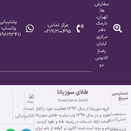
سفارش
ها:
تهران،
پشتیبانی
نارمک
مرکز تماس:
واتساپ:
دفتر
02191300495
198193411
مرکزی:
آبادان
پاساژ
کادوس
دو
طلای سوزیانا
دسترسی
سریع
Sooziana Gold
گروه سوزیانا از سال 1393 فعالیت خود را آغاز
صفحه
حساب
نمود و در سال 1398 وب سایت طلای سوزیانا
اصلی
کاربری
آماده ارائه خدمات در زمینه طلا و نقره گردید.
نام و برند ثبت شده گالری بر گرفته از نام ایران
فروشگاه
علاقه