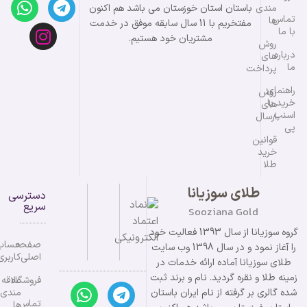
مندی
باستان استان خوزستان می باشد هم اکنون
تماس
ها
مفتخریم با 11 سال سابقه موفق در خدمت
با ما
مشتریان خود هستیم.
روش
درباره
های
ما
پرداخت
راهنمای
روش
خرید با
های
اسنپ
ارسال
پی
قوانین
خرید
طلا
طلای سوزیانا
دسترسی
سریع
Sooziana Gold
گروه سوزیانا از سال 1393 فعالیت خود
صفحه
حساب
را آغاز نمود و در سال 1398 وب سایت
اصلی
کاربری
طلای سوزیانا آماده ارائه خدمات در
زمینه طلا و نقره گردید. نام و برند ثبت
فروشگاه
علاقه
شده گالری بر گرفته از نام ایران باستان
مندی
تماس
ها