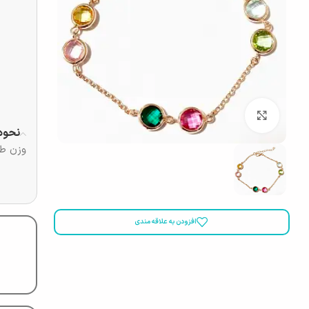
بزرگنمایی تصویر
نحوه
وزن طلا × (قی
افزودن به علاقه مندی