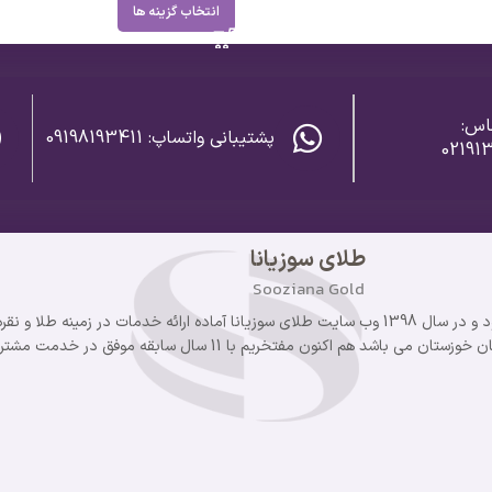
انتخاب گزینه ها
اس:
پشتیبانی واتساپ: 09198193411
02191
طلای سوزیانا
Sooziana Gold
گروه سوزیانا از سال 1393 فعالیت خود را آغاز نمود و در سال 1398 وب سایت طلای سوزیانا آماده ارائه خدمات
 هم اکنون مفتخریم با 11 سال سابقه موفق در خدمت مشتریان خود هستیم.