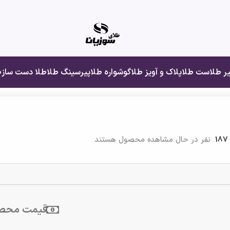
یر طلا
ست طلا
پلاک و آویز طلا
گوشواره طلا
پیرسینگ طلا
طلا دست ساز
ط
187
نفر در حال مشاهده محصول هستند
قیمت محص