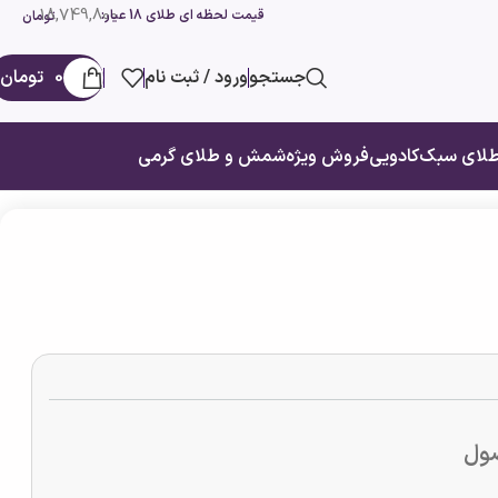
18,749,800
قیمت لحظه ای طلای 18 عیار:
تومان
جستجو
ورود / ثبت نام
0
تومان
لای سبک
کادویی
فروش ویژه
شمش و طلای گرمی
ول