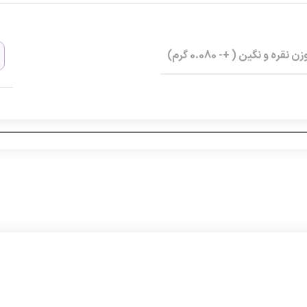
زن نقره و نگین ( +- 0.080 گرم)