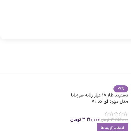
-7%
دستبند طلا 18 عیار زنانه سوزیانا
مدل مهره ای کد 70
3,210,000
تومان
3,456,000
تومان
انتخاب گزینه ها