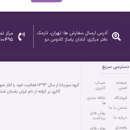
آدرس ارسال سفارش ها: تهران، نارمک
مرکز تم
دفتر مرکزی: آبادان پاساژ کادوس دو
300495
دسترسی سریع
صفحه
حساب
اصلی
کاربری
گالری بر گرفته از نام ایران باستان استان خوزستان می باشد
فروشگاه
علاقه مندی
ها
تماس با ما
روش های
درباره ما
پرداخت
راهنمای
روش های