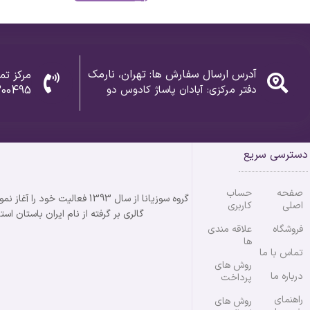
آدرس ارسال سفارش ها: تهران، نارمک
مرکز تم
دفتر مرکزی: آبادان پاساژ کادوس دو
300495
دسترسی سریع
صفحه
حساب
اصلی
کاربری
گالری بر گرفته از نام ایران باستان استان خوزستان می باشد
فروشگاه
علاقه مندی
ها
تماس با ما
روش های
درباره ما
پرداخت
راهنمای
روش های