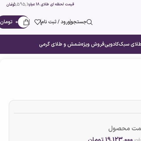
18,595,100
قیمت لحظه ای طلای 18 عیار:
تومان
جستجو
ورود / ثبت نام
0
تومان
لای سبک
کادویی
فروش ویژه
شمش و طلای گرمی
مت محصول
19,123,000
تومان
ان