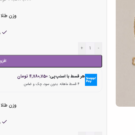
وزن طلا
م
+
-
افزو
هر قسط با اسنپ‌پی:
4,780,750
تومان
۴ قسط ماهانه. بدون سود، چک و ضامن.
وزن طلا
م