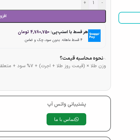
+
-
افزو
هر قسط با اسنپ‌پی:
4,780,750
تومان
۴ قسط ماهانه. بدون سود، چک و ضامن.
نحوه محاسبه قیمت؟
وزن طلا × (قیمت روز طلا + اجرت) + 7% سود + متعلقات + 10% مالیات سود و اجرت
پشتیبانی واتس آپ
تماس با ما