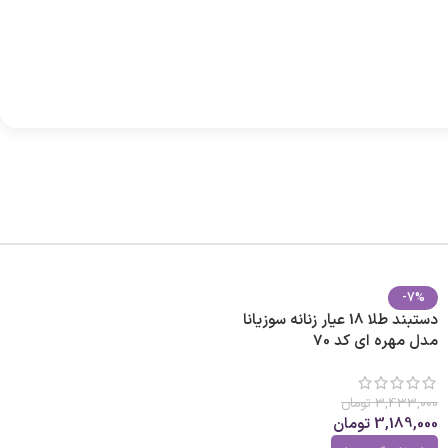
-7%
دستبند طلا 18 عیار زنانه سوزیانا
مدل مهره ای کد 70
3,433,000
تومان
3,189,000
تومان