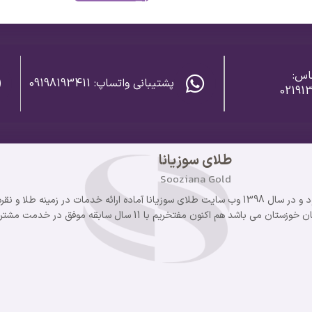
اس:
پشتیبانی واتساپ: 09198193411
02191
طلای سوزیانا
Sooziana Gold
گروه سوزیانا از سال 1393 فعالیت خود را آغاز نمود و در سال 1398 وب سایت طلای سوزیانا آماده ارائه خدمات
 هم اکنون مفتخریم با 11 سال سابقه موفق در خدمت مشتریان خود هستیم.