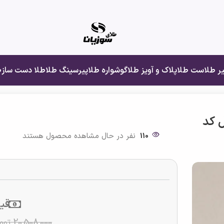
یر طلا
ست طلا
پلاک و آویز طلا
گوشواره طلا
پیرسینگ طلا
طلا دست ساز
ط
مال کد
110
نفر در حال مشاهده محصول هستند
قی
20,508,000
توم