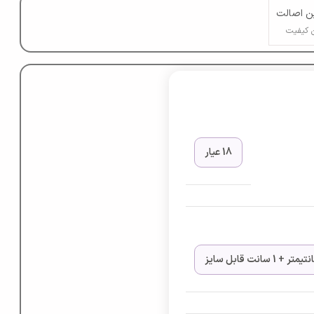
 اصالت
 کیفیت
18 عیار