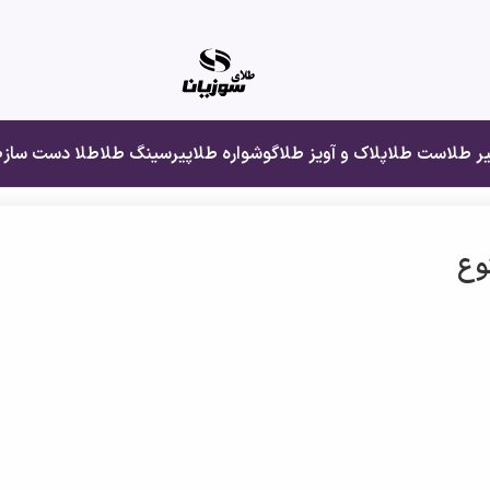
یر طلا
ست طلا
پلاک و آویز طلا
گوشواره طلا
پیرسینگ طلا
طلا دست ساز
ط