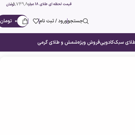
18,749,800
قیمت لحظه ای طلای 18 عیار:
تومان
جستجو
ورود / ثبت نام
0
تومان
لای سبک
کادویی
فروش ویژه
شمش و طلای گرمی