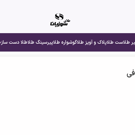
یر طلا
ست طلا
پلاک و آویز طلا
گوشواره طلا
پیرسینگ طلا
طلا دست ساز
ط