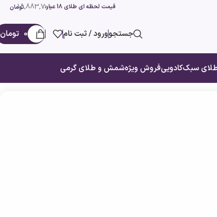
18,883,700
قیمت لحظه ای طلای 18 عیار:
تومان
جستجو
ورود / ثبت نام
0
تومان
لای سبک
کادویی
فروش ویژه
شمش و طلای گرمی