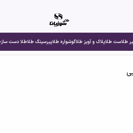
یر طلا
ست طلا
پلاک و آویز طلا
گوشواره طلا
پیرسینگ طلا
طلا دست ساز
ط