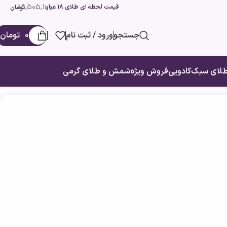
18,505,100
قیمت لحظه ای طلای 18 عیار:
تومان
جستجو
ورود / ثبت نام
0
تومان
لای سبک
کادویی
فروش ویژه
شمش و طلای گرمی