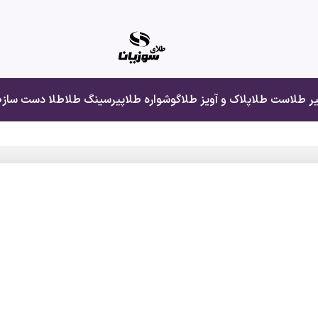
یر طلا
ست طلا
پلاک و آویز طلا
گوشواره طلا
پیرسینگ طلا
طلا دست ساز
ط