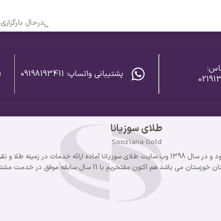
درحال بارگزاری..
اس:
پشتیبانی واتساپ: 09198193411
02191
طلای سوزیانا
Sooziana Gold
گروه سوزیانا از سال 1393 فعالیت خود را آغاز نمود و در سال 1398 وب سایت طلای سوزیانا آماده ارائه خدما
د هم اکنون مفتخریم با 11 سال سابقه موفق در خدمت مشتریان خود هستیم.