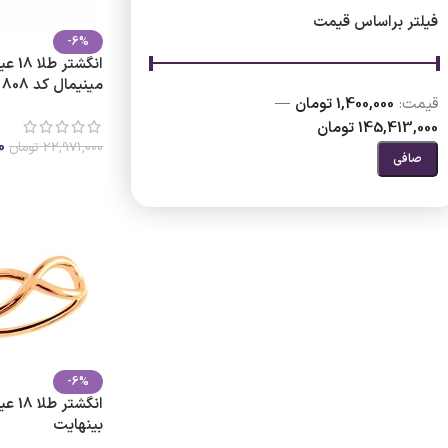
فیلتر براساس قیمت
-6%
انگشت
مینیمال کد 808
قيمت:
1,400,000 تومان
—
145,413,000 تومان
0
22,971,000
تومان
صافی
انتخاب گزینه ها
-6%
انگشت
بینهایت