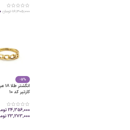
0
16,305,000
تومان
انتخاب گزینه ها
-5%
انگشت
کارتیر کد 10
24,356,000
توما
23,273,000
توم
انتخاب گزینه ها