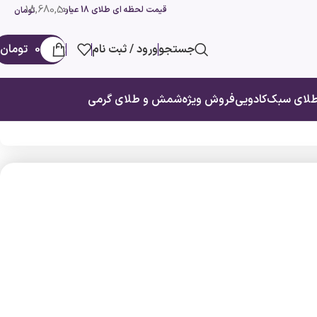
18,680,500
قیمت لحظه ای طلای 18 عیار:
تومان
جستجو
ورود / ثبت نام
0
تومان
لای سبک
کادویی
فروش ویژه
شمش و طلای گرمی