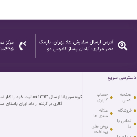
آدرس ارسال سفارش ها: تهران، نارمک
مرکز تم
دفتر مرکزی: آبادان پاساژ کادوس دو
300495
دسترسی سریع
صفحه
حساب
اصلی
کاربری
گالری بر گرفته از نام ایران باستان استان خوزستان می باش
فروشگاه
علاقه
مندی ها
تماس با
ما
روش های
پرداخت
درباره ما