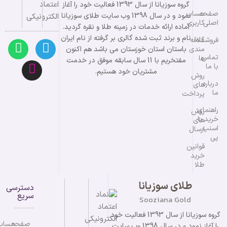
گروه سوزیانا از سال 1393 فعالیت خود را آغاز
صفحه
حساب
نمود و در سال 1398 وب سایت طلای سوزیانا
اصلی
کاربری
آماده ارائه خدمات در زمینه طلا و نقره گردید.
نام و برند ثبت شده گالری بر گرفته از نام ایران
فروشگاه
علاقه
مندی
باستان استان خوزستان می باشد هم اکنون
تماس
ها
مفتخریم با 11 سال سابقه موفق در خدمت
با ما
مشتریان خود هستیم.
روش
درباره
های
ما
پرداخت
راهنمای
روش
خرید با
های
اسنپ
ارسال
پی
قوانین
خرید
طلا
طلای سوزیانا
دسترسی
سریع
Sooziana Gold
گروه سوزیانا از سال 1393 فعالیت خود
صفحه
حساب
را آغاز نمود و در سال 1398 وب سایت