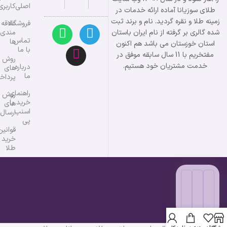
اصلی
کاربری
طلای سوزیانا آماده ارائه خدمات در
زمینه طلا و نقره گردید. نام و برند ثبت
فروشگاه
علاقه
شده گالری بر گرفته از نام ایران باستان
مندی
تماس
ها
استان خوزستان می باشد هم اکنون
با ما
مفتخریم با 11 سال سابقه موفق در
روش
خدمت مشتریان خود هستیم.
درباره
های
ما
پرداخ
راهنمای
روش
خرید با
های
اسنپ
ارسال
پی
قوانین
خرید
طلا