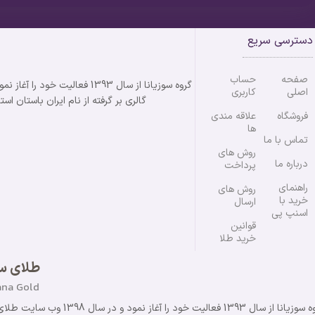
دسترسی سریع
صفحه
حساب
اصلی
کاربری
گالری بر گرفته از نام ایران باستان استان خوزستان می باشد
فروشگاه
علاقه مندی
ها
تماس با ما
روش های
درباره ما
پرداخت
راهنمای
روش های
خرید با
ارسال
اسنپ پی
قوانین
خرید طلا
طلای سو
ana Gold
گروه سوزیانا از سال 1393 ف