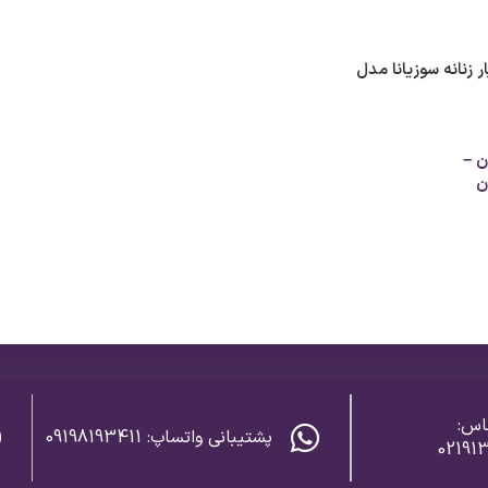
ر طلا 18 عیار زنانه سوزیانا مدل
ن
–
ن
اس:
پشتیبانی واتساپ: 09198193411
02191