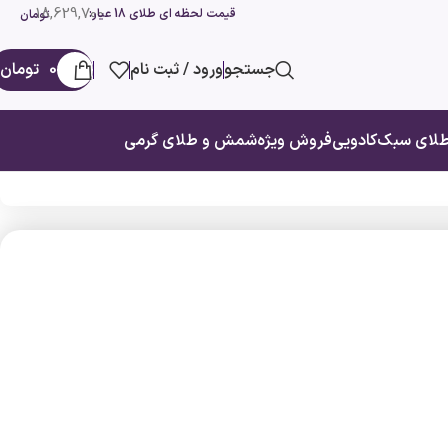
18,629,700
قیمت لحظه ای طلای 18 عیار:
تومان
جستجو
ورود / ثبت نام
0
تومان
لای سبک
کادویی
فروش ویژه
شمش و طلای گرمی