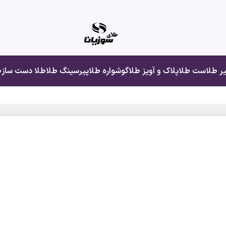
یر طلا
ست طلا
پلاک و آویز طلا
گوشواره طلا
پیرسینگ طلا
طلا دست ساز
ط