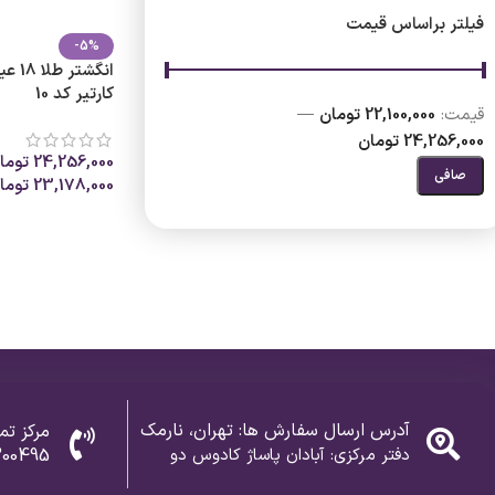
فیلتر براساس قیمت
-5%
انگشت
کارتیر کد 10
قيمت:
22,100,000 تومان
—
24,256,000 تومان
24,256,000
توما
صافی
23,178,000
توما
انتخاب گزینه ها
آدرس ارسال سفارش ها: تهران، نارمک
مرکز تم
دفتر مرکزی: آبادان پاساژ کادوس دو
300495