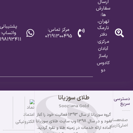
ارسال
سفارش
ها:
تهران،
پشتیبانی
نارمک
مرکز تماس:
واتساپ:
دفتر
02191300495
198193411
مرکزی:
آبادان
پاساژ
کادوس
دو
طلای سوزیانا
دسترسی
سریع
Sooziana Gold
گروه سوزیانا از سال 1393 فعالیت خود را آغاز
صفحه
حساب
نمود و در سال 1398 وب سایت طلای سوزیانا
اصلی
کاربری
آماده ارائه خدمات در زمینه طلا و نقره گردید.